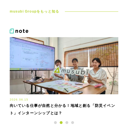
musubi Groupをもっと知る
2025.09.29
2025.
ベン
【人間性を磨く】人を知り、人に学ぶ社内木鶏会の取り組
「介
みをご紹介！
行役